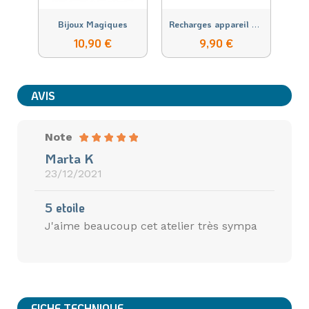
R
echarges appareil photo imprimante
Bijoux Magiques
10,90 €
9,90 €
AVIS
Note
Marta K
23/12/2021
5 etoile
J'aime beaucoup cet atelier très sympa
FICHE TECHNIQUE