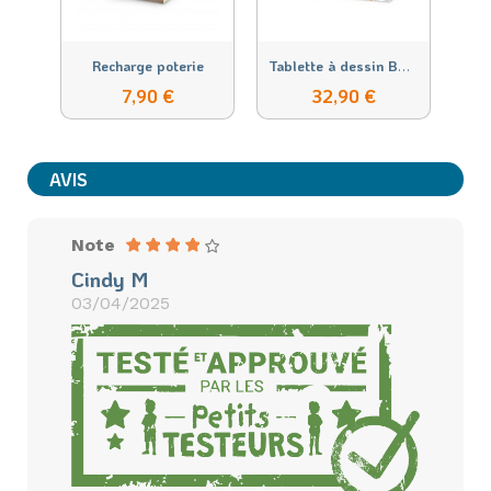
T
ablette à dessin BD Manga 3 en 1
Recharge poterie
Ta
7,90 €
32,90 €
AVIS
Note
Cindy M
03/04/2025