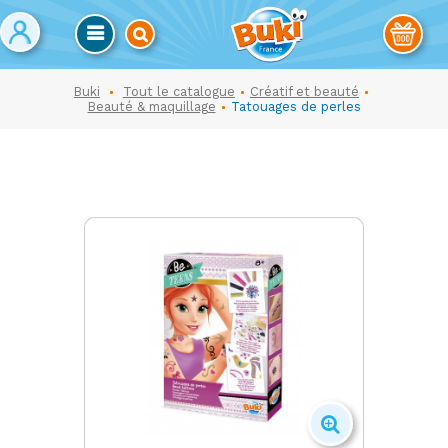
Buki
Tout le catalogue
Créatif et beauté
Beauté & maquillage
Tatouages de perles