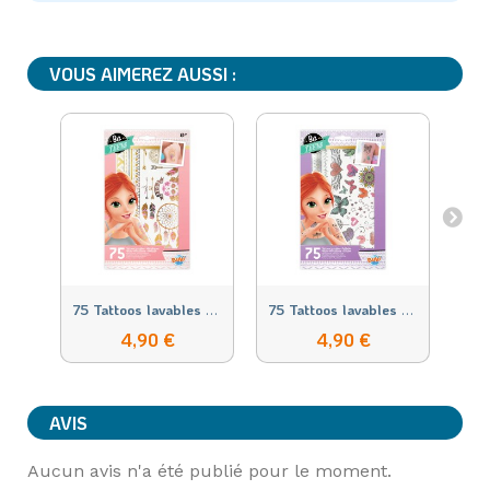
VOUS AIMEREZ AUSSI :
7
5 Tattoos lavables - Métalliques
7
5 Tattoos lavables - Paillettes
7
4,90 €
4,90 €
AVIS
Aucun avis n'a été publié pour le moment.