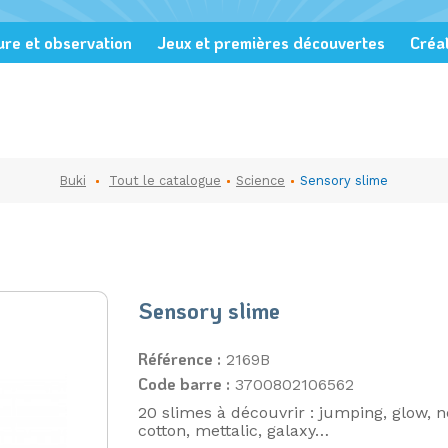
ure et observation
Jeux et premières découvertes
Créat
Buki
Tout le catalogue
Science
Sensory slime
Sensory slime
Référence :
2169B
Code barre :
3700802106562
20 slimes à découvrir : jumping, glow, n
cotton, mettalic, galaxy…