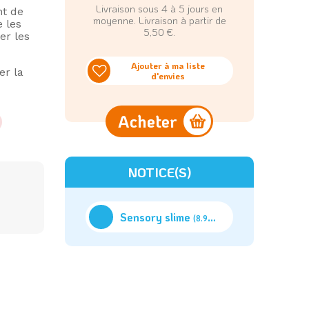
Livraison sous 4 à 5 jours en
nt de
moyenne. Livraison à partir de
e les
5,50 €.
er les
Ajouter à ma liste
er la
d'envies
Acheter
NOTICE(S)
Sensory slime
(8.95M)