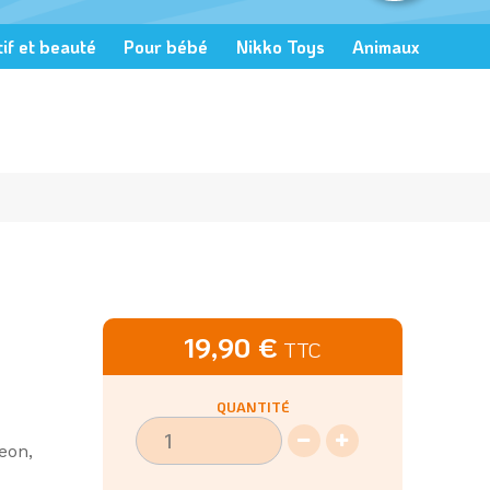
if et beauté
Pour bébé
Nikko Toys
Animaux
19,90 €
TTC
QUANTITÉ
eon,