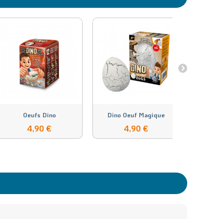
Oeufs Dino
Dino Oeuf Magique
Ama
4,90 €
4,90 €