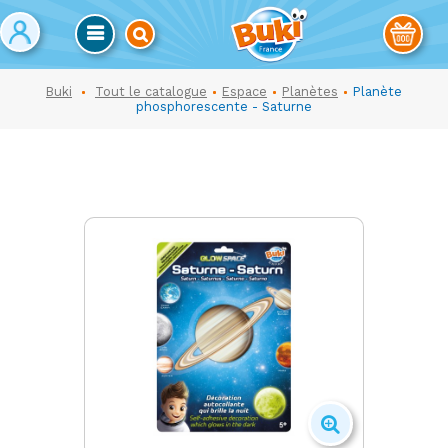
Buki
Tout le catalogue
Espace
Planètes
Planète
phosphorescente - Saturne