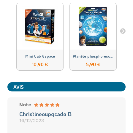
P
lanète phosphorescente - Terre
Mini Lab Espace
10,90 €
5,90 €
AVIS
Note
Christineoupqcado B
16/12/2023